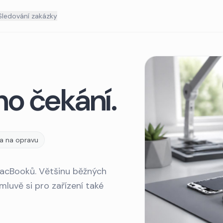
Sledování zakázky
o čekání.
a na opravu
 MacBooků. Většinu běžných
luvě si pro zařízení také