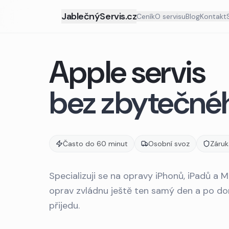
JablečnýServis.cz
Ceník
O servisu
Blog
Kontakt
Apple servis
bez zbytečnéh
Často do 60 minut
Osobní svoz
Záruk
Specializuji se na opravy iPhonů, iPadů a
oprav zvládnu ještě ten samý den a po dom
přijedu.