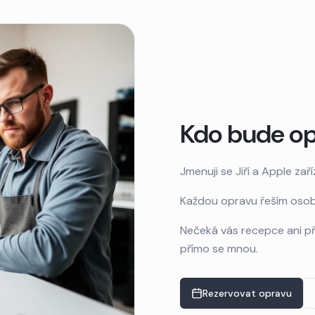
Kdo bude op
Jmenuji se Jiří a Apple zaří
Každou opravu řeším osob
Nečeká vás recepce ani př
přímo se mnou.
Rezervovat opravu