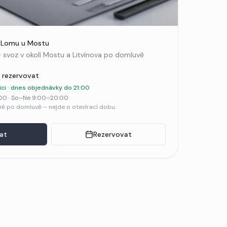
 Lomu u Mostu
· svoz v okolí Mostu a Litvínova po domluvě
 rezervovat
ici · dnes objednávky do 21:00
00 · So–Ne 9:00–20:00
ě po domluvě – nejde o otevírací dobu.
at
Rezervovat