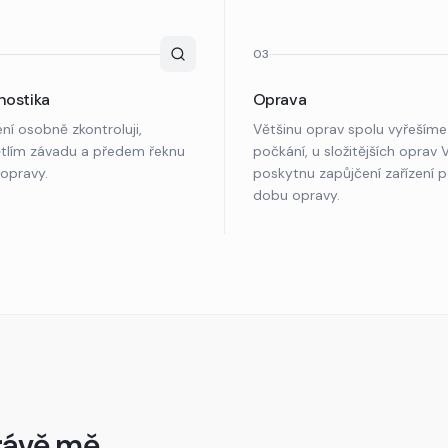
03
nostika
Oprava
ení osobně zkontroluji,
Většinu oprav spolu vyřešíme
tlím závadu a předem řeknu
počkání, u složitějších oprav
opravy.
poskytnu zapůjčení zařízení 
dobu opravy.
právě mě