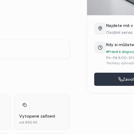
Najdete mě v
Osobní servis 
Kdy si můžete
Právě k dispoz
Po–Pá 8:00–21:
Termíny výhradn
Zavol
Vytopené zařízení
od 490 Kč