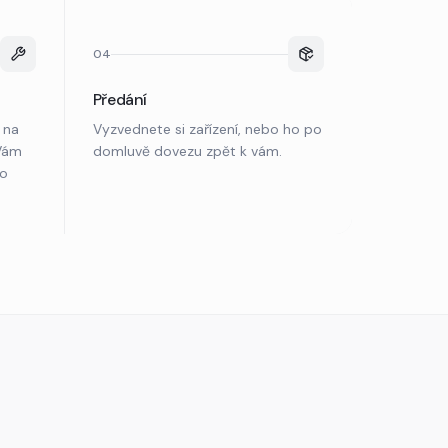
04
Předání
 na
Vyzvednete si zařízení, nebo ho po
 Vám
domluvě dovezu zpět k vám.
po