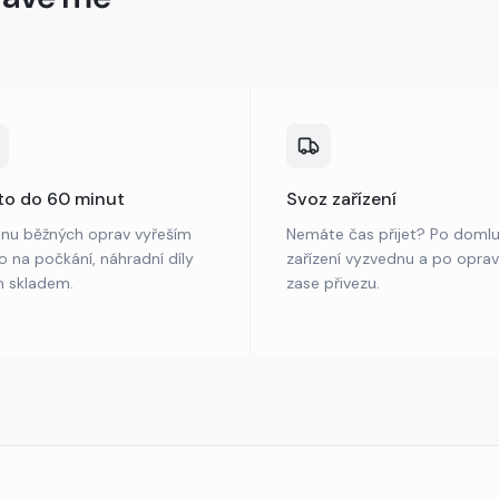
to do 60 minut
Svoz zařízení
inu běžných oprav vyřeším
Nemáte čas přijet? Po doml
o na počkání, náhradní díly
zařízení vyzvednu a po opra
m skladem.
zase přivezu.