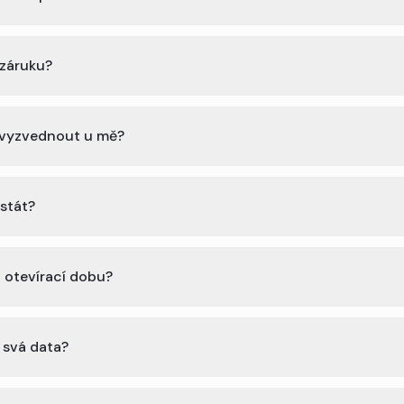
 záruku?
í vyzvednout u mě?
 stát?
 otevírací dobu?
o svá data?