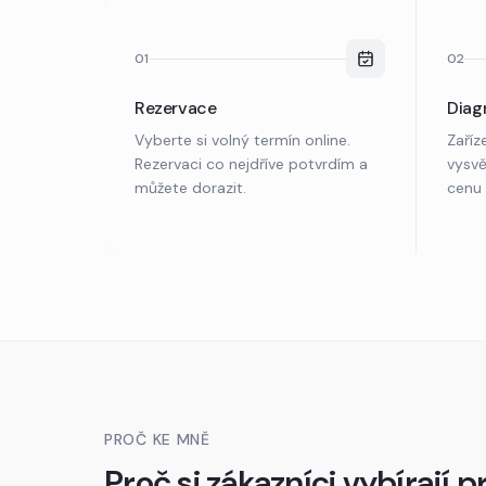
01
02
Rezervace
Diag
Vyberte si volný termín online.
Zaříz
Rezervaci co nejdříve potvrdím a
vysvě
můžete dorazit.
cenu 
PROČ KE MNĚ
Proč si zákazníci vybírají 